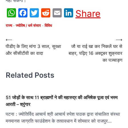
नहीं सकेगा।
WhatsApp
Facebook
Twitter
Reddit
Email
LinkedIn
Share
राज्य
ज्योतिष / धर्म संसार
विविध
Post
⟵
⟶
पीडीए के लिए मांगा 3 साल, सुरक्षा
जौ या राई खा कर निकलें घर से
navigation
और सीसीटीवी का वादा
बाहर, पढ़िए 16 अक्टूबर शुक्रवार
का पञ्चाङ्ग
Related Posts
51 जोड़ों के साथ 11 ब्राह्मणों ने की महारुद्र की अभिषेक पूजा एवं भस्म
आरती – श्रृंगार
पटना : ज्योतिर्विद आचार्य श्री आचार्य रुपेश पाठक द्वारा संचालित संस्था
मनमानस जाग्रति फाउंडेशन के तत्वावधान में सोमवार को राजपुर…