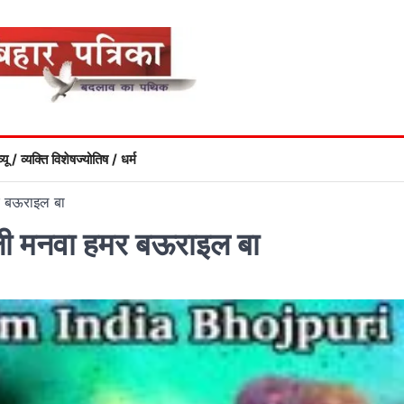
्यू / व्यक्ति विशेष
ज्योतिष / धर्म
र बऊराइल बा
ली मनवा हमर बऊराइल बा