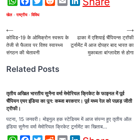
WhatsApp
Facebook
Twitter
Reddit
Email
LinkedIn
Share
खेल
राष्ट्रीय
विविध
Post
⟵
⟶
कोविड-19 के ओमिक्रोन स्वरूप के
ढाका में एशियाई चैंपियन्‍स ट्रॉफी
navigation
तेजी से फैलाव पर विश्व स्वास्थ्य
टूर्नामेंट में आज दोपहर बाद भारत का
संगठन की चेतावनी
मुकाबला बांग्‍लादेश से होगा
Related Posts
तृतीय अखिल भारतीय सुनैना वर्मा मेमोरियल क्रिकेट के फाइनल में पूर्व
चैंपियन एयर इंडिया का पून: कब्जा बरकरार। पूर्व मध्य रेल को पछाड़ जीती
ट्रॅाफी।
पटना, 15 जनवरी। मोइनुल हक स्टेडियम में आज संपन्न हुए तृतीय ऑल
इंडिया सुनैना वर्मा मेमोरियल क्रिकेट टूर्नामेंट का खिताब…