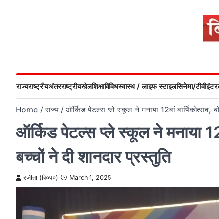
Skip
to
content
राज्य
राष्ट्रीय
अंतरराष्ट्रीय
खेल
शिक्षा
विविध
स्वास्थ / लाइफ स्टाइल
सिनेमा/टीवी
इंटरव
Home
राज्य
ऑर्किड पेटल्स प्ले स्कूल ने मनाया 12वां वार्षिकोत्सव, बो
ऑर्किड पेटल्स प्ले स्कूल ने मनाया 12व
बच्चों ने दी शानदार प्रस्तुति
रंजीता (बि०प०)
March 1, 2025