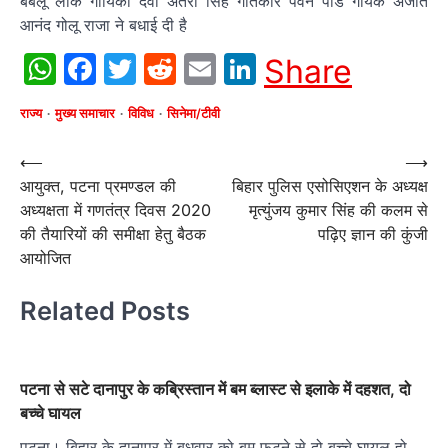
बबलू लोक गायिका देवी अंतरा सिंह गीतकार पवन पांडे गायक अजीत
आनंद गोलू राजा ने बधाई दी है
WhatsApp
Facebook
Twitter
Reddit
Email
LinkedIn
Share
राज्य
मुख्य समाचार
विविध
सिनेमा/टीवी
Post
⟵
⟶
आयुक्त, पटना प्रमण्डल की
बिहार पुलिस एसोसिएशन के अध्यक्ष
navigation
अध्यक्षता में गणतंत्र दिवस 2020
मृत्युंजय कुमार सिंह की कलम से
की तैयारियों की समीक्षा हेतु बैठक
पढ़िए ज्ञान की कुंजी
आयोजित
Related Posts
पटना से सटे दानापुर के कब्रिस्तान में बम ब्लास्ट से इलाके में दहशत, दो
बच्चे घायल
पटना। बिहार के दानापुर में बुधवार को बम फटने से दो बच्चे घायल हो