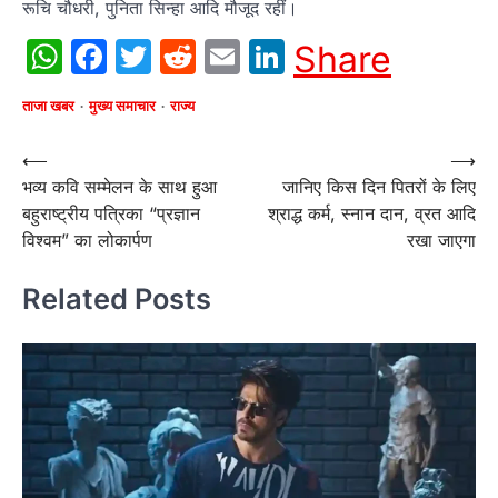
रूचि चौधरी, पुनिता सिन्हा आदि मौजूद रहीं।
WhatsApp
Facebook
Twitter
Reddit
Email
LinkedIn
Share
ताजा खबर
मुख्य समाचार
राज्य
Post
⟵
⟶
भव्य कवि सम्मेलन के साथ हुआ
जानिए किस दिन पितरों के लिए
navigation
बहुराष्ट्रीय पत्रिका “प्रज्ञान
श्राद्ध कर्म, स्नान दान, व्रत आदि
विश्वम” का लोकार्पण
रखा जाएगा
Related Posts