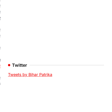
े
ी
ण
ए
ी
ा
ह
ज
Twitter
व
Tweets by Bihar Patrika
प
े