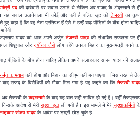
 छोड़ रहे। अब तक एनडीए के नेता ही तेजस्वी यादव को प्रवासी बिहारी मानते थ
्यमंत्री पद
की दावेदारी पर सवाल उठाते थे लेकिन अब राजद के अंदरखाने से ह
है। यह सवाल उठानेवाला भी कोई और नहीं है बल्कि खुद को
तेजस्वी
का कृष्
ए कहा है कि वह नेता प्रतिपक्ष हैं ऐसे में उन्हें बाढ़ पीडि़तों के बीच होना चाहि
े मानेगी।
ी तेजप्रताप यादव को आज अपने अर्जुन
तेजस्वी यादव
की संभावित सफलता पर ह
ल बगल शिशुपाल और
दुर्योधन जैसे
लोग रहेंगे उनका बिहार का मुख्यमंत्री बनने क
न्हें बाढ़ पीडि़तों के बीच होना चाहिए लेकिन अपने सलाहकार संजय यादव की सला
अर्जुन कामयाब
नहीं होगा और बिहार का सीएम नहीं बन पाएगा। जिस तरह से ते
े बाद राजद के विरोधियों को मौका मिल गया है यह कहने का कि
तेजस्वी याद
। अब तेजस्वी के
कबूलनामे
के बाद यह बात सही साबित हो गई है। वहीं तेजप्रता
कि किसके आदेश से मेरी
सुरक्षा हटा
ली गयी है। इस मामले में मेरे
सुरक्षाकर्मियों
क
लाहकार संजय यादव
के आदेश पर डयूटी छोड़ चुके है।