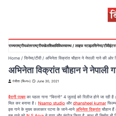
Skip
to
content
राज्य
राष्ट्रीय
अंतरराष्ट्रीय
खेल
शिक्षा
विविध
स्वास्थ / लाइफ स्टाइल
सिनेमा/टीवी
इंटरव
Home
सिनेमा/टीवी
अभिनेता विक्रांत चौहान ने नेपाली गाने की ओर
अभिनेता विक्रांत चौहान ने नेपाली
रंजीता (बि०प०)
June 30, 2021
बैरागी एल्बम
का पहला गाना “बिरानो” 4 जुलाई को रिलीज होने जा रही है
मिल कर बनाया है।
Nsamp studio
और
dhansheel kumar
फिल्म्
इस गाने के मुख्य कलाकार पटना के जाने-माने
अभिनेता विक्रांत
चौहान हैं
इस गाने को
N S Arya
ने गाया और कंपोज़ किया है, साथ ही निर्माण भ