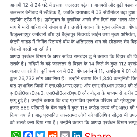
आगामी 12 से 24 घंटे में इसका जलस्तर बढ़ेगा। बागमती और बूढी गंडक को
जलस्तर बेनीबाद में स्टैटिक है, जबकि हायाघाट में 03 सेंटीमीटर बढ़ा ह
राइजिंग ट्रेंड में है। पूर्वानुमान के मुताबिक अगले तीन दिनों तक भारत और 
भाग में भारी बारिश की संभावना है। उन्होंने बताया कि मुख्य अभियंता, गो
फैजुल्लाहपुर जमींदारी बाँध एवं बैकुंठपुर रिटायर्ड लाईन तथा मुख्य अभियंता
कंट्री साइड में निर्मित रिटायर्ड बाँध के क्षतिग्रस्त भाग को छोड़कर शेष ब
चैकसी बरती जा रही है।
आपदा प्रबंधन विभाग के अपर सचिव रामचंद्र डू ने बताया कि बिहार की विभ
सतर्क है। नदियों के बढ़े जलस्तर से बिहार के 14 जिले के कुल 112 प्रखंड
चलाए जा रहे हैं। पूर्वी चम्पारण में 02, गोपालगंज में 11, खगड़िया में 01
कुल 26,732 लोग आवासित हैं। उन्होंने बताया कि 1,340 कम्युनिटी किच
बाढ़ प्रभावित जिलों में एन0डी0आर0एफ0 और एस0डी0आर0एफ0 की टीमें र
एन0डी0आर0एफ0, एस0डी0आर0एफ0 और बोट्स के माध्यम से करीब 3,92
मृत्यु हुई है। उन्होंने बताया कि बाढ़ प्रभावित प्रत्येक परिवार को ग्रे
हजार 889 परिवारों के बैंक खाते में कुल 116 करोड़ रूपये जी0आर0 की र
किया गया है। बाढ़ प्रभावित जरूरतमंद लोगों को पॉलिथिन सीट्स भी उपलब्ध 
को अलर्ट करा दिया गया है। उन्होंने बताया कि आपदा प्रबंधन विभाग सम्पू
WhatsApp
Facebook
Twitter
Reddit
Email
LinkedIn
Share