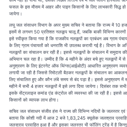
काम नहीं हो पाया था, उसका पिछले वित्तीय वर्ष में जल जीवन हरियाली अभ
फसल के इस मौसम में आहर और पाइन किसानों के लिए लाभकारी सिद्ध ह
जायेगा।
लघु जल संसाधन विभाग के अपर मुख्य सचिव ने बताया कि राज्य में 10 ह
इसमें से लगभग 50 प्रतिशत नलकूप चालू हैं, जबकि बाकी विभिन्न कारणों स
इसे स्वीकृत किया गया है कि राजकीय नलकूपों का प्रबंधन अब ग्राम पं
के लिए ग्राम पंचायतों को धनराशि भी उपलब्ध करायी गई है। विभाग के अभि
नलकूपों का संचालन कर रही है। इससे नलकूपों के संचालन में समुदाय की 
अभियान चल रहा है। उम्मीद है कि 4 महीने के अंदर बचे हुए नलकूपों में स
अनुश्रवण के लिए इंटरनेट ऑफ थिंग्स(आईओटी) आधारित अनुश्रवण व्यव
लगायी जा रही है जिससे रिमोटली बैठकर नलकूपों के संचालन का आकल
लिए संचालित हुए और कौन लंबे समय से बंद पड़ा है। इससे अनुश्रवण मे
महीने में सभी 4 हजार नलकूपों में इसे लगा दिया जायेगा। दिसंबर तक सभी
इसके सेंट्रलाइज कमांड एंड कंट्रोल की व्यवस्था की जा रही है। इससे 
किसानों को व्यापक लाभ होगा।
सचिव जल संसाधन संजीव हंस ने राज्य की विभिन्न नदियों के जलस्तर एवं बाढ़ 
बताया कि कोशी नदी में आज 2 बजे 1,83,245 क्यूसेक जलश्राव प्रवाहित 
जलस्राव प्रवाहित हुआ है और इसका जलस्तर भी फॉलिंग ट्रेंड में है किन्तु ग