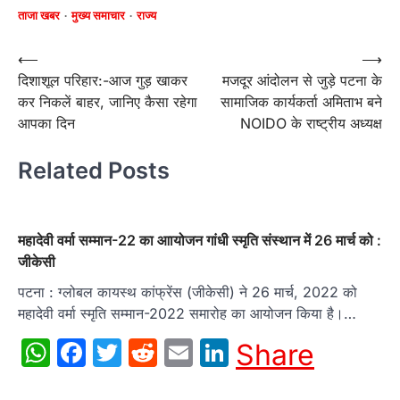
ताजा खबर
मुख्य समाचार
राज्य
Post
⟵
⟶
दिशाशूल परिहार:-आज गुड़ खाकर
मजदूर आंदोलन से जुड़े पटना के
navigation
कर निकलें बाहर, जानिए कैसा रहेगा
सामाजिक कार्यकर्ता अमिताभ बने
आपका दिन
NOIDO के राष्ट्रीय अध्यक्ष
Related Posts
महादेवी वर्मा सम्‍मान-22 का आायोजन गांधी स्‍मृति संस्‍थान में 26 मार्च को :
जीकेसी
पटना : ग्‍लोबल कायस्‍थ कांफ्रेंस (जीकेसी) ने 26 मार्च, 2022 को
महादेवी वर्मा स्मृति सम्मान-2022 समारोह का आयोजन किया है।…
WhatsApp
Facebook
Twitter
Reddit
Email
LinkedIn
Share