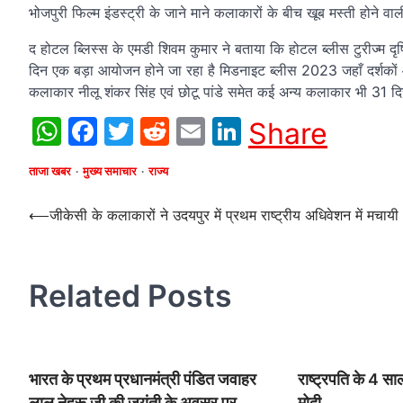
भोजपुरी फिल्म इंडस्ट्री के जाने माने कलाकारों के बीच खूब मस्ती होने व
द होटल ब्लिस्स के एमडी शिवम कुमार ने बताया कि होटल ब्लीस टुरीज्म दृष
दिन एक बड़ा आयोजन होने जा रहा है मिडनाइट ब्लीस 2023 जहाँ दर्शकों औ
कलाकार नीलू शंकर सिंह एवं छोटू पांडे समेत कई अन्य कलाकार भी 31 दिस
WhatsApp
Facebook
Twitter
Reddit
Email
LinkedIn
Share
ताजा खबर
मुख्य समाचार
राज्य
Post
⟵
जीकेसी के कलाकारों ने उदयपुर में प्रथम राष्ट्रीय अधिवेशन में मचायी 
navigation
Related Posts
भारत के प्रथम प्रधानमंत्री पंडित जवाहर
राष्ट्रपति के 4 सा
लाल नेहरू जी की जयंती के अवसर पर
मोदी