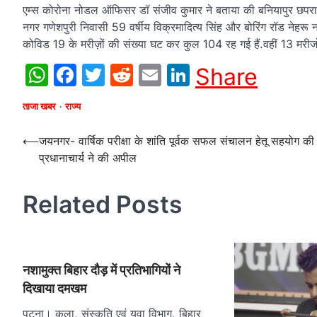
एम्स कोरोना नोडल ऑफिसर डॉ संजीव कुमार ने बताया की बनियापुर छपरा ब
नगर गणेशपुरी निवासी 59 वर्षीय विक्रमादित्य सिंह और बोरिंग रॉड नेहरू 
कोविड 19 के मरीज़ों की संख्या घट कर कुल 104 रह गई हैं.वहीं 13 मरीजो न
WhatsApp
Facebook
Twitter
Reddit
Email
LinkedIn
Share
ताजा खबर
राज्य
Post
⟵
जयनगर- वार्षिक परीक्षा के शांति पूर्वक सफल संचालन हेतू सहयोग की
प्रधानाचार्य ने की अपील
navigation
Related Posts
नशामुक्त बिहार दौड़ में प्रतिभागियों ने
दिखाया दमखम
पटना। कला, संस्कृति एवं युवा विभाग, बिहार