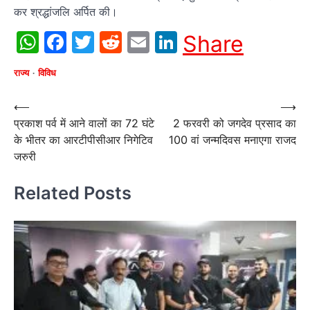
कर श्रद्धांजलि अर्पित की।
WhatsApp
Facebook
Twitter
Reddit
Email
LinkedIn
Share
राज्य
विविध
Post
⟵
⟶
प्रकाश पर्व में आने वालों का 72 घंटे
2 फरवरी को जगदेव प्रसाद का
navigation
के भीतर का आरटीपीसीआर निगेटिव
100 वां जन्मदिवस मनाएगा राजद
जरुरी
Related Posts