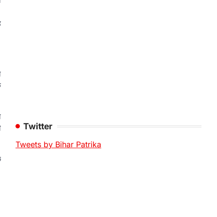
ा
।
ह
ा
ि
ा
Twitter
ी
Tweets by Bihar Patrika
छ