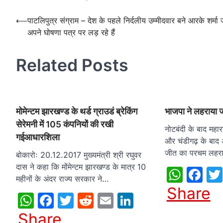
Post
⟵
पाटलिपुत्र संग्राम – देश के पहले निर्दलीय उम्मीदवार बने आरके शर्मा 
अपने घोषणा पत्र पर लड़ रहे हैं
navigation
Related Posts
मोमेन्टम झारखण्ड के थर्ड ग्राउडं ब्रेकिंग
भाजपा ने लहराया 
सेरेमनी में 105 कंपनियों की रखी
नोटबंदी के बाद महारा
गईआधारशिला
और चंडीगढ़ के बाद अब
जीत का परचम लहर
बोकारोः 20.12.2017 मुख्यमंत्री श्री रघुवर
दास ने कहा कि मोंमेन्टम झारखण्ड के मात्र 10
What
Fa
महीनों के अंदर राज्य सरकार ने…
Share
WhatsApp
Facebook
Twitter
Reddit
Email
LinkedIn
Share