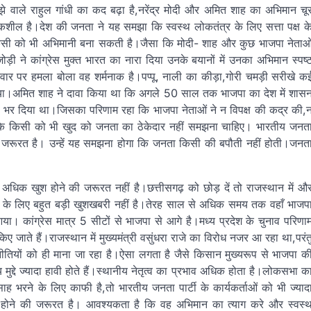
समझे वाले राहुल गांधी का कद बढ़ा है,नरेंद्र मोदी और अमित शाह का अभिमान चू
शील है।देश की जनता ने यह समझा कि स्वस्थ लोकतंत्र के लिए सत्ता पक्ष क
सी को भी अभिमानी बना सकती है।जैसा कि मोदी- शाह और कुछ भाजपा नेताओ
 ने कांग्रेस मुक्त भारत का नारा दिया उनके बयानों में उनका अभिमान स्पष्
िवार पर हमला बोला वह शर्मनाक है।पप्पू, नाली का कीड़ा,गोरी चमड़ी सरीखे क
 ने दिया।अमित शाह ने दावा किया था कि अगले 50 साल तक भाजपा का देश में शास
ान भर दिया था।जिसका परिणाम रहा कि भाजपा नेताओं ने न विपक्ष की कद्र की,
ी कि किसी को भी खुद को जनता का ठेकेदार नहीं समझना चाहिए। भारतीय जनत
 जरूरत है। उन्हें यह समझना होगा कि जनता किसी की बपौती नहीं होती।जनत
अधिक खुश होने की जरूरत नहीं है।छत्तीसगढ़ को छोड़ दें तो राजस्थान में औ
ेस के लिए बहुत बड़ी खुशखबरी नहीं है।तेरह साल से अधिक समय तक वहाँ भाजप
या। कांग्रेस मात्र 5 सीटों से भाजपा से आगे है।मध्य प्रदेश के चुनाव परिणा
ए जाते हैं।राजस्थान में मुख्यमंत्री वसुंधरा राजे का विरोध नजर आ रहा था,परंत
नीतियों को ही माना जा रहा है।ऐसा लगता है जैसे किसान मुख्यरूप से भाजपा क
द्दे ज्यादा हावी होते हैं।स्थानीय नेतृत्व का प्रभाव अधिक होता है।लोकसभा क
साह भरने के लिए काफी है,तो भारतीय जनता पार्टी के कार्यकर्ताओं को भी ज्याद
 होने की जरूरत है। आवश्यकता है कि वह अभिमान का त्याग करे और स्वस्