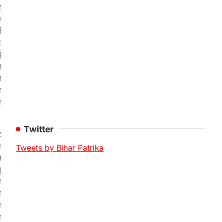
र
े
ं
ट
ई
न
न
ा
ा
Twitter
र
ा
Tweets by Bihar Patrika
म
ु
ी
ा
ा
थ