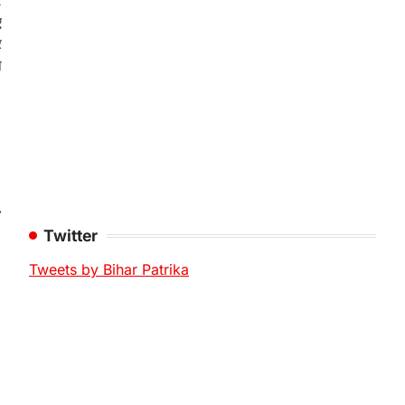
2
ए
र
े
⟶
Twitter
Tweets by Bihar Patrika