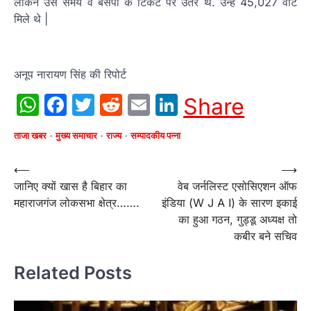
लेकिन उस समय वे बसपा के टिकट पर उतरे थे. उन्हें 45,027 वोट
मिले थे |
अनूप नारायण सिंह की रिपोर्ट
WhatsApp
Facebook
Twitter
Reddit
Email
LinkedIn
Share
ताजा खबर
मुख्य समाचार
राज्य
सम्पादकीय पन्ना
Post
⟵
⟶
जानिए क्यों खास है बिहार का
वेब जर्नलिस्ट एसोसिएशन ऑफ
navigation
महाराजगंज लोकसभा क्षेत्र…….
इंडिया (W J A I) के सारण इकाई
का हुआ गठन, गुड्डू अध्यक्ष तो
कबीर बने सचिव
Related Posts