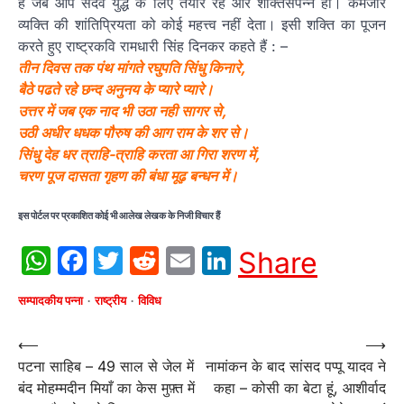
है जब आप सदैव युद्ध के लिए तैयार रहें और शक्तिसंपन्न हों। कमजोर
व्यक्ति की शांतिप्रियता को कोई महत्त्व नहीं देता। इसी शक्ति का पूजन
करते हुए राष्ट्रकवि रामधारी सिंह दिनकर कहते हैं : –
तीन दिवस तक पंथ मांगते रघुपति सिंधु किनारे,
बैठे पढते रहे छन्द अनुनय के प्यारे प्यारे।
उत्तर में जब एक नाद भी उठा नही सागर से,
उठी अधीर धधक पौरुष की आग राम के शर से।
सिंधु देह धर त्राहि-त्राहि करता आ गिरा शरण में,
चरण पूज दासता गृहण की बंधा मूढ़ बन्धन में।
इस पोर्टल पर प्रकाशित कोई भी आलेख लेखक के निजी विचार हैं
WhatsApp
Facebook
Twitter
Reddit
Email
LinkedIn
Share
सम्पादकीय पन्ना
राष्ट्रीय
विविध
Post
⟵
⟶
पटना साहिब – 49 साल से जेल में
नामांकन के बाद सांसद पप्‍पू यादव ने
navigation
बंद मोहम्मदीन मियाँ का केस मुफ़्त में
कहा – कोसी का बेटा हूं, आशीर्वाद