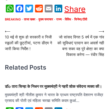
WhatsApp
Facebook
Twitter
Reddit
Email
LinkedIn
Share
BREAKING
ताजा खबर
मुख्य समाचार
राज्य
विविध
सिनेमा/टीवी
Post
⟵
⟶
10 मई से शुरू हो सरकारी व निजी
जो सांसद विगत 5 वर्ष में एक गांव
navigation
स्कूलों की छुट्टीयां, पटना डीएम ने
को सुविधाएं प्रदान कर आदर्श नही
जारी किया निर्देश !
बना सका वह पुरे क्षेत्र का क्या
विकास करेगा — रंधीर सिंह
Related Posts
डॉo तारा सिन्हा के निधन पर मुख्यमंत्री ने गहरी शोक संवेदना व्यक्त की।
मुख्यमंत्री श्री नीतीश कुमार ने भारत के प्रथम राष्ट्रपति देशरत्न राजेंद्र
प्रसाद की पोती एवं महिला चरखा समिति कदम कुआं…