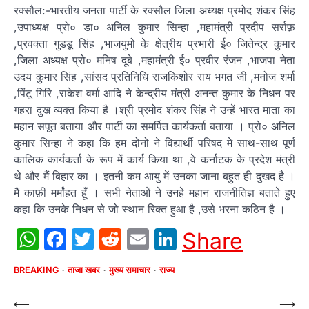
रक्सौल:-भारतीय जनता पार्टी के रक्सौल जिला अध्यक्ष प्रमोद शंकर सिंह
,उपाध्यक्ष प्रो० डा० अनिल कुमार सिन्हा ,महामंत्री प्रदीप सर्राफ़
,प्रवक्ता गुडडू सिंह ,भाजयुमो के क्षेत्रीय प्रभारी ई० जितेन्द्र कुमार
,जिला अध्यक्ष प्रो० मनिष दूबे ,महामंत्री ई० प्रवीर रंजन ,भाजपा नेता
उदय कुमार सिंह ,सांसद प्रतिनिधि राजकिशोर राय भगत जी ,मनोज शर्मा
,पिंटू गिरि ,राकेश वर्मा आदि ने केन्द्रीय मंत्री अनन्त कुमार के निधन पर
गहरा दुख व्यक्त किया है ।श्री प्रमोद शंकर सिंह ने उन्हें भारत माता का
महान सपूत बताया और पार्टी का समर्पित कार्यकर्ता बताया । प्रो० अनिल
कुमार सिन्हा ने कहा कि हम दोनो ने विद्यार्थी परिषद मे साथ-साथ पूर्ण
कालिक कार्यकर्ता के रूप में कार्य किया था ,वे कर्नाटक के प्रदेश मंत्री
थे और मैं बिहार का । इतनी कम आयु में उनका जाना बहुत ही दुखद है ।
मैं काफ़ी मर्मांहत हूँ । सभी नेताओं ने उनहे महान राजनीतिज्ञ बताते हुए
कहा कि उनके निधन से जो स्थान रिक्त हुआ है ,उसे भरना कठिन है ।
WhatsApp
Facebook
Twitter
Reddit
Email
LinkedIn
Share
BREAKING
ताजा खबर
मुख्य समाचार
राज्य
Post
⟵
⟶