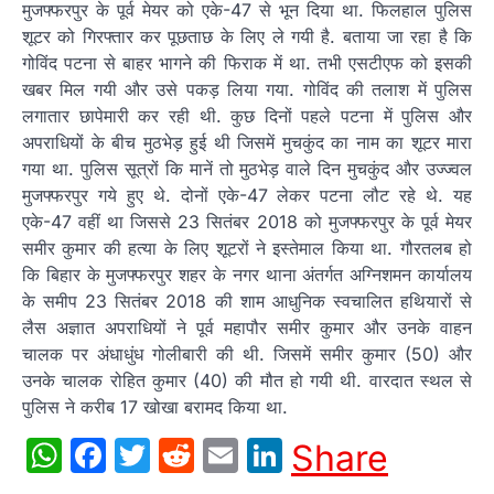
मुजफ्फरपुर के पूर्व मेयर को एके-47 से भून दिया था. फिलहाल पुलिस
शूटर को गिरफ्तार कर पूछताछ के लिए ले गयी है. बताया जा रहा है कि
गोविंद पटना से बाहर भागने की फिराक में था. तभी एसटीएफ को इसकी
खबर मिल गयी और उसे पकड़ लिया गया. गोविंद की तलाश में पुलिस
लगातार छापेमारी कर रही थी. कुछ दिनों पहले पटना में पुलिस और
अपराधियों के बीच मुठभेड़ हुई थी जिसमें मुचकुंद का नाम का शूटर मारा
गया था. पुलिस सूत्रों कि मानें तो मुठभेड़ वाले दिन मुचकुंद और उज्ज्वल
मुजफ्फरपुर गये हुए थे. दोनों एके-47 लेकर पटना लौट रहे थे. यह
एके-47 वहीं था जिससे 23 सितंबर 2018 को मुजफ्फरपुर के पूर्व मेयर
समीर कुमार की हत्या के लिए शूटरों ने इस्तेमाल किया था. गौरतलब हो
कि बिहार के मुजफ्फरपुर शहर के नगर थाना अंतर्गत अग्निशमन कार्यालय
के समीप 23 सितंबर 2018 की शाम आधुनिक स्वचालित हथियारों से
लैस अज्ञात अपराधियों ने पूर्व महापौर समीर कुमार और उनके वाहन
चालक पर अंधाधुंध गोलीबारी की थी. जिसमें समीर कुमार (50) और
उनके चालक रोहित कुमार (40) की मौत हो गयी थी. वारदात स्थल से
पुलिस ने करीब 17 खोखा बरामद किया था.
WhatsApp
Facebook
Twitter
Reddit
Email
LinkedIn
Share