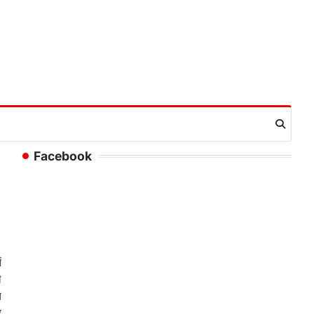
Facebook
ं
ी
त
र