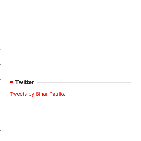
े
े
े
ी
ी
ा
Twitter
Tweets by Bihar Patrika
ा
े
ी