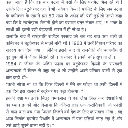
कहा जाता है कि एक बार पटना में बसों के लिए परमिट मिल रहे थे !
उसके लिए बटुकेश्वर दत्त ने भी आवेदन किया ! परमिट के लिए जब पटना
के कमिश्नर के सामने इस 50 साल के अधेड़ की पेशी हुई तो उनसे कहा
गया कि वे स्वतंत्रता सेनानी होने का प्रमाण पत्र लेकर आएं..!!! भगत के
साथी की इतनी बड़ी बेइज़्ज़ती भारत में ही संभव है।
हालांकि बाद में राष्ट्रपति राजेंद्र प्रसाद को जब यह बात पता चली तो
कमिश्नर ने बटुकेश्वर से माफ़ी मांगी थी ! 1963 में उन्हें विधान परिषद का
सदस्य बना दिया गया । लेकिन इसके बाद वो राजनीति की चकाचौंध से
दूर गुमनामी में जीवन बिताते रहे । सरकार ने इनकी कोई सुध ना ली।
1964 में जीवन के अंतिम पड़ाव पर बटुकेश्वर दिल्ली के सरकारी
अस्पतालों में कैंसर से जूझ रहे थे तो उन्होंने अपने परिवार वालों से एक
बात कही थी-
“कभी सोचा ना था कि जिस दिल्ली में मैंने बम फोड़ा था उसी दिल्ली में
एक दिन इस हालत में स्ट्रेचर पर पड़ा होऊंगा।”
इनकी दशा पर इनके मित्र चमनलाल ने एक लेख लिख कर देशवासियों
का ध्यान इनकी ओर दिलाया कि-“किस तरह एक क्रांतिकारी जो फांसी
से बाल-बाल बच गया जिसने कितने वर्ष देश के लिए कारावास भोगा , वह
आज नितांत दयनीय स्थिति में अस्पताल में पड़ा एड़ियां रगड़ रहा है और
उसे कोई पूछने वाला नहीं है।”