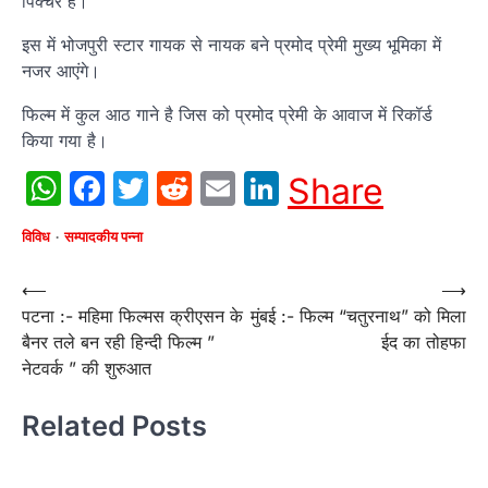
पिक्चर है।
इस में भोजपुरी स्टार गायक से नायक बने प्रमोद प्रेमी मुख्य भूमिका में
नजर आएंगे।
फिल्म में कुल आठ गाने है जिस को प्रमोद प्रेमी के आवाज में रिकॉर्ड
किया गया है।
WhatsApp
Facebook
Twitter
Reddit
Email
LinkedIn
Share
विविध
सम्पादकीय पन्ना
Post
⟵
⟶
पटना :- महिमा फिल्मस क्रीएसन के
मुंबई :- फिल्म “चतुरनाथ” को मिला
navigation
बैनर तले बन रही हिन्दी फिल्म ”
ईद का तोहफा
नेटवर्क ” की शुरुआत
Related Posts