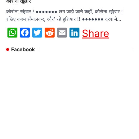
कोरोना खूंखार
कोरोना खूंखार ! ●●●●●●● लग जाये जाने कहाँ, कोरोना खूंखार !
रखिए कदम सँभालकर, और’ रहे हुशियार !! ●●●●●●● दरवाजे…
WhatsApp
Facebook
Twitter
Reddit
Email
LinkedIn
Share
Facebook