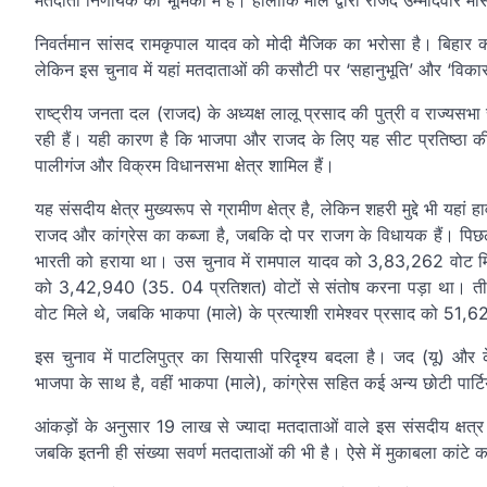
मतदाता निर्णायक की भूमिका में है। हालांकि माले द्वारा राजद उम्मीदवार
निवर्तमान सांसद रामकृपाल यादव को मोदी मैजिक का भरोसा है। बिहार की राज
लेकिन इस चुनाव में यहां मतदाताओं की कसौटी पर ‘सहानुभूति’ और ‘विका
राष्ट्रीय जनता दल (राजद) के अध्यक्ष लालू प्रसाद की पुत्री व राज्यसभा
रही हैं। यही कारण है कि भाजपा और राजद के लिए यह सीट प्रतिष्ठा की सी
पालीगंज और विक्रम विधानसभा क्षेत्र शामिल हैं।
यह संसदीय क्षेत्र मुख्यरूप से ग्रामीण क्षेत्र है, लेकिन शहरी मुद्दे भी यह
राजद और कांग्रेस का कब्जा है, जबकि दो पर राजग के विधायक हैं। पिछ
भारती को हराया था। उस चुनाव में रामपाल यादव को 3,83,262 वोट मि
को 3,42,940 (35. 04 प्रतिशत) वोटों से संतोष करना पड़ा था। तीस
वोट मिले थे, जबकि भाकपा (माले) के प्रत्याशी रामेश्वर प्रसाद को 51,6
इस चुनाव में पाटलिपुत्र का सियासी परिदृश्य बदला है। जद (यू) और के
भाजपा के साथ है, वहीं भाकपा (माले), कांग्रेस सहित कई अन्य छोटी पार्टि
आंकड़ों के अनुसार 19 लाख से ज्यादा मतदाताओं वाले इस संसदीय क्षत्
जबकि इतनी ही संख्या सवर्ण मतदाताओं की भी है। ऐसे में मुकाबला कांटे क