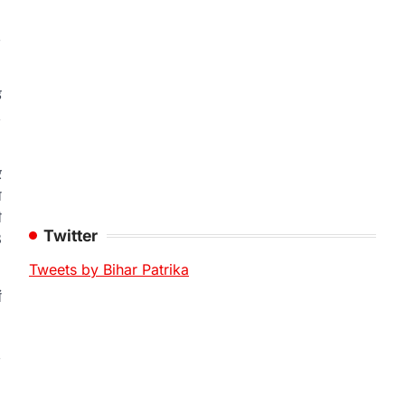
,
़
,
र
ा
ी
Twitter
8
Tweets by Bihar Patrika
ं
,