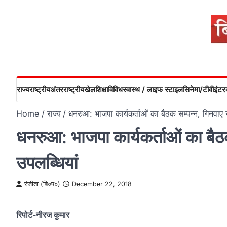
Skip
to
content
राज्य
राष्ट्रीय
अंतरराष्ट्रीय
खेल
शिक्षा
विविध
स्वास्थ / लाइफ स्टाइल
सिनेमा/टीवी
इंटरव
Home
राज्य
धनरुआ: भाजपा कार्यकर्ताओं का बैठक सम्पन्न, गिनवाए
धनरुआ: भाजपा कार्यकर्ताओं का बै
उपलब्धियां
रंजीता (बि०प०)
December 22, 2018
रिपोर्ट-नीरज कुमार