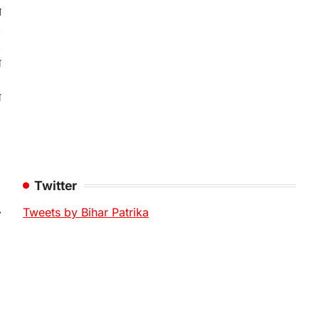
े
,
,
ो
।
ल
Twitter
⟶
Tweets by Bihar Patrika