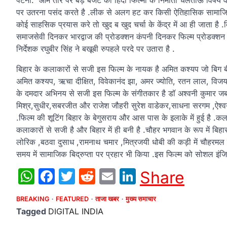
पटना. आम तौर पर बड़े बजट की हिंदी फिल्मो के निर्माता चलताऊ विषय वस्
पर उतरना पसंद करते है .लीक से अलग हट कर किसी ऐतिहासिक सामाज
कोई साहसिक प्रयास करे तो खुद ब खुद चर्चा के केंद्र में आ ही जाता है .
समाजसेवी दिनकर भारद्वाज की प्रोडक्शन कंपनी दिनकर फिल्म प्रोडक्शन
निर्देशक रघुबीर सिंह ने बखूबी रुपहले परदे पर उतारा है .
बिहार के कलाकारों से सजी इस फिल्म के नायक है अमित कश्यप जो बिग ब
अमित कश्यप, ऋचा दीक्षित, विवेकानंद झा, अमर ज्योति, रतन लाल, विजय 
के दमदार अभिनय से सजी इस फिल्म के संगीतकार है डॉ अश्वनी कुमार जब
मिश्र,सुधीर,सबरजीत और राजेश जौहरी सुरेश वाडेकर,साधना सरगम ,ऐश्वर्य 
.फिल्म की शूटिंग बिहार के बेगुसराय और आस पास के इलाके में हुई है .कल 
कलाकारों से सजी है और बिहार में ही बनी है .चौहर भगवान के रूप में बिहार 
लोरिक ,बठवा दुसाध ,रामनाथ चमार ,मित्रजयी धोबी की कड़ी में चौहरमल लो
समय में सामाजिक बिद्रुप्ता पर प्रहार भी किया .इस फिल्म को सोशल इंज
WhatsApp
Facebook
Twitter
Reddit
Email
LinkedIn
Share
BREAKING
FEATURED
ताजा खबर
मुख्य समाचार
Tagged
DIGITAL INDIA