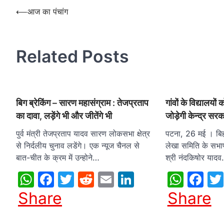
Post
⟵
आज का पंचांग
navigation
Related Posts
बिग ब्रेकिंग – सारण महासंग्राम : तेजप्रताप
गांवों के विद्यालयो
का दावा, लड़ेंगे भी और जीतेंगे भी
जोड़ेगी केन्द्र सर
पुर्व मंत्री तेजप्रताप यादव सारण लोकसभा क्षेत्र
पटना, 26 मई । बि
से निर्दलीय चुनाव लडेंगे। एक न्यूज चैनल से
लेखा समिति के सभाप
बात-चीत के क्रम में उन्होने…
श्री नंदकिषोर याद
WhatsApp
Facebook
Twitter
Reddit
Email
LinkedIn
What
Fa
Share
Share