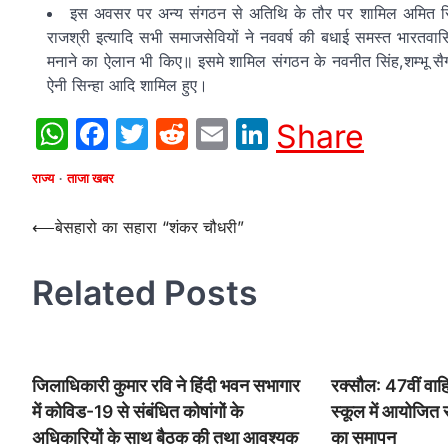
इस अवसर पर अन्य संगठन से अतिथि के तौर पर शामिल अमित सिंहा
राजश्री इत्यादि सभी समाजसेवियों ने नववर्ष की बधाई समस्त भारतवासि
मनाने का ऐलान भी किए॥ इसमे शामिल संगठन के नवनीत सिंह,शम्भू सैग
ऐनी सिन्हा आदि शामिल हुए।
WhatsApp
Facebook
Twitter
Reddit
Email
LinkedIn
Share
राज्य
ताजा खबर
Post
⟵
बेसहारो का सहारा “शंकर चौधरी”
navigation
Related Posts
जिलाधिकारी कुमार रवि ने हिंदी भवन सभागार
रक्सौल: 47वीं वाहिनी
में कोविड-19 से संबंधित कोषांगों के
स्कूल में आयोजित
अधिकारियों के साथ बैठक की तथा आवश्यक
का समापन