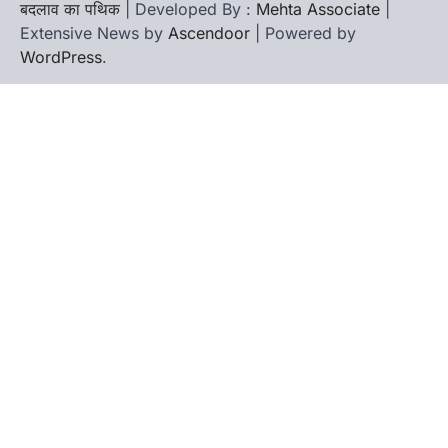
बदलाव का पथिक
| Developed By :
Mehta Associate
|
Extensive News by
Ascendoor
| Powered by
WordPress
.