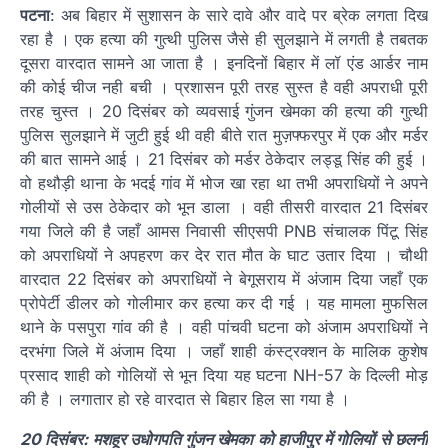
पटना
: अब बिहार में सुशासन के सारे दावे और वादे पर ब्रेक लगता दिख
रहा है । एक हत्या की गुत्थी पुलिस जैसे ही सुलझाने में लगती है तबतक
दूसरा वारदात सामने आ जाता है । इनदिनों बिहार में लॉ एंड आर्डर नाम
की कोई चीज नही बची । प्रशासन पूरी तरह सुस्त है वही अपराधी पूरी
तरह चुस्त । 20 दिसंबर को व्यवसाई गुंजन खेमका की हत्या की गुत्थी
पुलिस सुलझाने में जुटी हुई थी वही बीते रात मुज़फ्फरपुर में एक और मर्डर
की बात सामने आई । 21 दिसंबर को मर्डर ठेकेदार लड्डू सिंह की हुई ।
वो हथौड़ी थाना के भदई गांव में भोज खा रहा था तभी अपराधियों ने अपने
गोलीयों से उस ठेकेदार को भून डाला । वही तीसरी वारदात 21 दिसंबर
गया जिले की है जहाँ आमस निवासी सीएसपी PNB संचालक पिंटू सिंह
को अपराधियों ने अपहरण कर देर रात मौत के घाट उतार दिया । चौथी
वारदात 22 दिसंबर को अपराधियों ने बेगूसराय में अंजाम दिया जहाँ एक
प्रोपेर्टी डीलर को गोलीमार कर हत्या कर दी गई । यह मामला मुफसिल
थाने के पसपुरा गांव की है । वही पांचवी घटना को अंजाम अपराधियों ने
दरभंगा जिले में अंजाम दिया । जहाँ शाही कंस्ट्रक्शन के मालिक कुशेष
प्रसाद शाही को गोलियों से भून दिया यह घटना NH-57 के दिल्ली मोड़
की है । लगातार हो रहे वारदात से बिहार हिल सा गया है ।
20 दिसंबर: मशहूर उधोगपति गुंजन खेमका को हाजीपुर में गोलियों से छलनी