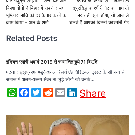
पाटलिपुत्रा संग्राम – सत्ता पक्ष और
कमल की कलम से – दिल्ली के
navigation
विपक्ष दोनों ने बिहार में सबसे सजग
सुप्रसिद्ध काश्मीरी गेट का नाम तो
भूमिहार जाति को दरकिनार करने का
जरूर ही सुना होगा, तो आज ले
काम किया – आर के शर्मा
चलते हैं आपको दिल्ली काश्मीरी गेट
Related Posts
इंडियन ग्लौरी अवार्ड 2019 से सम्मानित हुये 71 विभूति
पटना : इंद्रप्रस्थ एडुकेशनल रिसर्च एंड चैरिटबल ट्रस्ट के सौजन्य से
समाज में अलग-अलग क्षेत्र से जुड़े लोगों को उनके…
WhatsApp
Facebook
Twitter
Reddit
Email
LinkedIn
Share