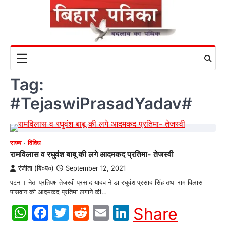
Skip
to
content
Tag:
#TejaswiPrasadYadav#
राज्य
विविध
रामविलास व रघुवंश बाबू की लगे आदमकद प्रतिमा- तेजस्वी
रंजीता (बि०प०)
September 12, 2021
पटना। नेता प्रतिपक्ष तेजस्वी प्रसाद यादव ने डा रघुवंश प्रसाद सिंह तथा राम विलास
पासवान की आदमकद प्रतिमा लगाने की…
WhatsApp
Facebook
Twitter
Reddit
Email
LinkedIn
Share