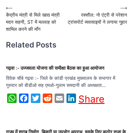
Post
⟵
⟶
केंद्रीय मंत्री से मिले खाद्य मंत्री
रक्सौल: नो एंट्री से परेशान
navigation
मदन सहनी, ST में मल्लाह को
ट्रांसपोर्ट व्यवसाइयों ने लगाया गुहार
शामिल करने की माँग
Related Posts
गढ़वा :- उज्जवला योजना की समीक्षा बैठक का हुआ आयोजन
विवेक चौबे गढ़वा :- जिले के कांडी प्रखंड मुख्यालय के सभागार में
गुरुवार को बीडीओ सह एमओ-गुलाम समदानी की अध्यक्षता…
WhatsApp
Facebook
Twitter
Reddit
Email
LinkedIn
Share
राज्य में शराब निर्माण, बिक्री या उपभोग अपराध, इसके लिए कठोर सजा के