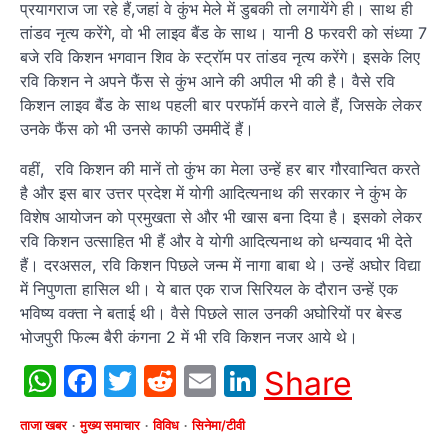
प्रयागराज जा रहे हैं,जहां वे कुंभ मेले में डुबकी तो लगायेंगे ही। साथ ही
तांडव नृत्‍य करेंगे, वो भी लाइव बैंड के साथ। यानी 8 फरवरी को संध्‍या 7
बजे रवि किशन भगवान शिव के स्‍ट्रॉम पर तांडव नृत्‍य करेंगे। इसके लिए
रवि किशन ने अपने फैंस से कुंभ आने की अपील भी की है। वैसे रवि
किशन लाइव बैंड के साथ पहली बार परफॉर्म करने वाले हैं, जिसके लेकर
उनके फैंस को भी उनसे काफी उममीदें हैं।
वहीं, रवि किशन की मानें तो कुंभ का मेला उन्‍हें हर बार गौरवान्वित करते
है और इस बार उत्तर प्रदेश में योगी आदित्‍यनाथ की सरकार ने कुंभ के
विशेष आयोजन को प्रमुखता से और भी खास बना दिया है। इसको लेकर
रवि किशन उत्‍साहित भी हैं और वे योगी आदित्‍यनाथ को धन्‍यवाद भी देते
हैं। दरअसल, रवि किशन पिछले जन्‍म में नागा बाबा थे। उन्‍हें अघोर विद्या
में निपुणता हासिल थी। ये बात एक राज सिरियल के दौरान उन्‍हें एक
भविष्‍य वक्‍ता ने बताई थी। वैसे पिछले साल उनकी अघोरियों पर बेस्‍ड
भोजपुरी फिल्‍म बैरी कंगना 2 में भी रवि किशन नजर आये थे।
WhatsApp
Facebook
Twitter
Reddit
Email
LinkedIn
Share
ताजा खबर
मुख्य समाचार
विविध
सिनेमा/टीवी