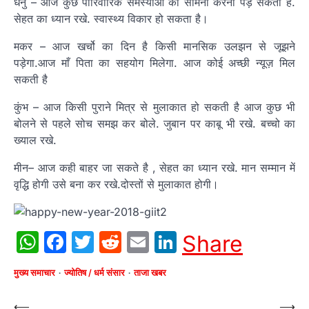
धनु – आज कुछ पारिवारिक समस्याओ का सामना करना पड़ सकता है.
सेहत का ध्यान रखे. स्‍वास्थ्‍य विकार हो सकता है।
मकर – आज खर्चो का दिन है किसी मानसिक उलझन से जूझने
पड़ेगा.आज माँ पिता का सहयोग मिलेगा. आज कोई अच्छी न्यूज़ मिल
सकती है
कुंभ – आज किसी पुराने मित्र से मुलाकात हो सकती है आज कुछ भी
बोलने से पहले सोच समझ कर बोले. जुबान पर काबू भी रखे. बच्चो का
ख्याल रखे.
मीन– आज कही बाहर जा सकते है , सेहत का ध्यान रखे. मान सम्मान में
वृद्धि होगी उसे बना कर रखे.दोस्तों से मुलाकात होगी।
WhatsApp
Facebook
Twitter
Reddit
Email
LinkedIn
Share
मुख्य समाचार
ज्योतिष / धर्म संसार
ताजा खबर
Post
⟵
⟶