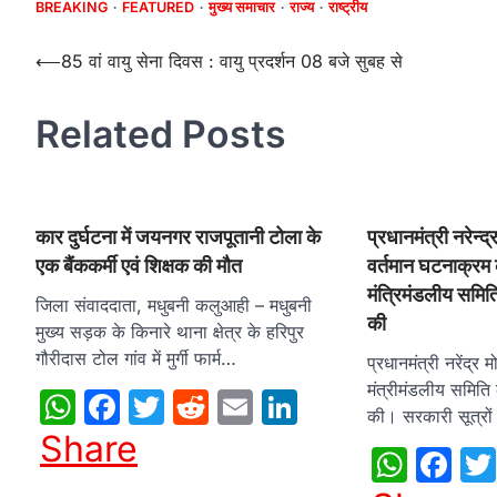
BREAKING
FEATURED
मुख्य समाचार
राज्य
राष्ट्रीय
Post
⟵
85 वां वायु सेना दिवस : वायु प्रदर्शन 08 बजे सुबह से
navigation
Related Posts
कार दुर्घटना में जयनगर राजपूतानी टोला के
प्रधानमंत्री नरेन्द
एक बैंककर्मी एवं शिक्षक की मौत
वर्तमान घटनाक्रम क
मंत्रिमंडलीय समित
जिला संवाददाता, मधुबनी कलुआही – मधुबनी
की
मुख्य सड़क के किनारे थाना क्षेत्र के हरिपुर
गौरीदास टोल गांव में मुर्गी फार्म…
प्रधानमंत्री नरेंद्र म
मंत्रीमंडलीय समिति
WhatsApp
Facebook
Twitter
Reddit
Email
LinkedIn
की। सरकारी सूत्रों
Share
What
Fa