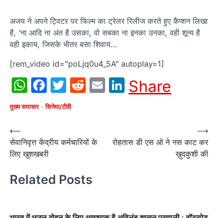
अजय ने अपने ट्विटर पर फिल्म का ट्रेलर रिलीज करते हुए कैप्शन लिखा
है, ‘ना आदि ना अंत है उसका, वो सबका ना इनका उनका, वही शून्य है
वही इकाय, जिसके भीतर बसा शिवाय…
[rem_video id=”poLjq0u4_5A” autoplay=1]
WhatsApp
Facebook
Twitter
Reddit
Email
LinkedIn
Share
मुख्य समाचार
सिनेमा/टीवी
Post
⟵
⟶
सेवानिवृत्त केंद्रीय कर्मचारियों के
रोहतास डी एस ओ ने नस काट कर
navigation
लिए खुशखबरी
ख़ुदकुशी की
Related Posts
भारत में भूजल दोहन के लिए आवश्यक है अविलंब शासन प्रणाली : वॉटरऐड