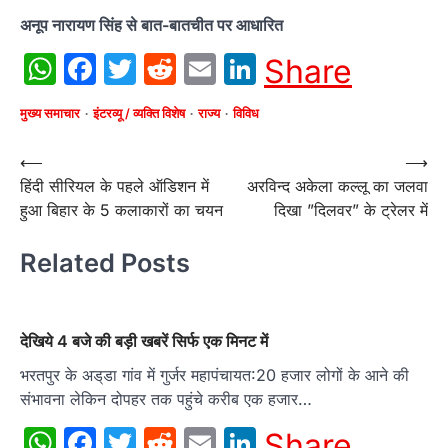
अनूप नारायण सिंह से बात-बातचीत पर आधारित
WhatsApp
Facebook
Twitter
Reddit
Email
LinkedIn
Share
मुख्य समाचार
इंटरव्यू / व्यक्ति विशेष
राज्य
विविध
Post
⟵
⟶
हिंदी सीरियल के पहले ऑडिशन में
अरविन्द अकेला कल्लू का जलवा
navigation
हुआ बिहार के 5 कलाकारों का चयन
दिखा ”दिलवर” के ट्रेलर में
Related Posts
देखिये 4 बजे की बड़ी खबरें सिर्फ एक मिनट में
भरतपुर के अड्‌डा गांव में गुर्जर महापंचायत:20 हजार लोगों के आने की
संभावना लेकिन दोपहर तक पहुंचे करीब एक हजार…
WhatsApp
Facebook
Twitter
Reddit
Email
LinkedIn
Share