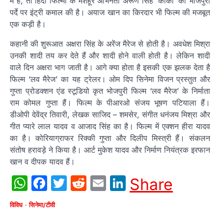
में हैं, तो हिंदी फिल्‍मों के मशहूर अभिनेता अरूण सिंह ‘काका’ की भोजपुरी
पर्दे पर इंट्री कमाल की है। अयाज खान का किरदार भी फिल्‍म की मजबूत
एक कड़ी है।
कहानी की शुरूआत अक्षरा सिंह के अरेंज मैरेज से होती है। अवधेश मिश्रा
उनकी शादी तय कर देते हैं और शादी होने वाली होती है। लेकिन शादी
वाले दिन अक्षरा भाग जाती है। आगे क्या होता है इसकी एक झलक देता है
फिल्म ‘लव मैरेज’ का यह ट्रेलर। ओम दिप सिनेमा विजन प्रस्‍तुत और
गुप्‍ता प्रोडक्‍शन एंड स्‍टूडियो कृत भोजपुरी फिल्‍म ‘लव मैरेज’ के निर्माता
राम कोमल गुप्ता हैं। फिल्‍म के पीआरओ संजय भूषण पटियाला हैं।
डीओपी देवेंद्र तिवारी, लेखक साजिद – शमसेर, संगीत धनंजय मिश्रा और
गीत प्‍यारे लाल यादव व आजाद सिंह का है। फिल्‍म में एक्‍शन हीरा यादव
का है। कोरियाग्राफर रिक्‍की गुप्‍ता और दिलीप मिस्‍त्री हैं। संकलन
संतोष हरावड़े ने किया है। आर्ट मुकेश यादव और निर्माण नियंत्रक इरफान
खान व दीपक यादव हैं।
WhatsApp
Facebook
Twitter
Reddit
Email
LinkedIn
Share
विविध
सिनेमा/टीवी