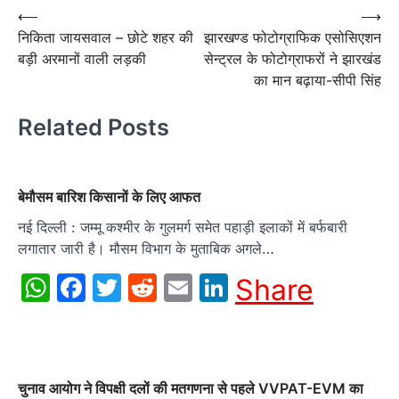
Post
⟵
⟶
निकिता जायसवाल – छोटे शहर की
झारखण्ड फोटोग्राफिक एसोसिएशन
navigation
बड़ी अरमानों वाली लड़की
सेन्ट्रल के फोटोग्राफरों ने झारखंड
का मान बढ़ाया-सीपी सिंह
Related Posts
बेमौसम बारिश किसानों के लिए आफत
नई दिल्ली : जम्मू कश्मीर के गुलमर्ग समेत पहाड़ी इलाकों में बर्फबारी
लगातार जारी है। मौसम विभाग के मुताबिक अगले…
WhatsApp
Facebook
Twitter
Reddit
Email
LinkedIn
Share
चुनाव आयोग ने विपक्षी दलों की मतगणना से पहले VVPAT-EVM का