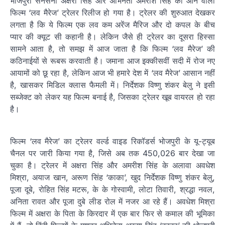
भोजपुरी सनसनी अक्षरा सिंह और अभिनेता अमरीश सिंह की आने वाली
फिल्म ‘लव मैरेज’ ट्रेलर रिलीज हो गया है। ट्रेलर की शुरुआत देखकर
लगता है कि ये फिल्म एक लव कम अरेंज मैरिज और दो कपल के बीच
प्यार की क्यूट सी कहानी है। लेकिन जैसे ही ट्रेलर का दूसरा हिस्सा
सामने आता है, तो समझ में आज जाता है कि फिल्‍म ‘लव मैरेज’ की
कठिनाईयों से रूबरू करवाती है। जमाना आज इक्‍कीसवीं सदी में रोज नए
आयामों को छू रहा है, लेकिन आज भी हमारे देश में ‘लव मैरेज’ आसान नहीं
है, खासकर मिडिल क्‍लास फैमली में। निर्देशक विष्‍णु शंकर बेलु ने इसी
सब्‍जेक्‍ट को लेकर यह फिल्‍म बनाई है, जिसका ट्रेलर खूब वायरल हो रहा
है।
फिल्‍म ‘लव मैरेज’ का ट्रेलर वर्ल्‍ड वाइड रिकॉडर्स भोजपुरी के यू-ट्यूब
चैनल पर जारी किया गया है, जिसे अब तक 450,026 बार देखा जा
चुका है। ट्रेलर में अक्षरा सिंह और अमरीश सिंह के अलावा अवधेश
मिश्रा, अयाज खान, अरूण सिंह ‘काका’, खुद निर्देशक विष्‍णु शंकर बेलु,
पूजा दूबे, रोहित सिंह मटरू, के के गोस्‍वामी, लोटा तिवारी, श्रद्धा नवल,
अनिता रावत और पूजा दुबे लीड रोल में नजर आ रहे हैं। अवधेश मिश्रा
फिल्‍म में अक्षरा के पिता के किरदार में एक बार फिर से कमाल की भूमिका