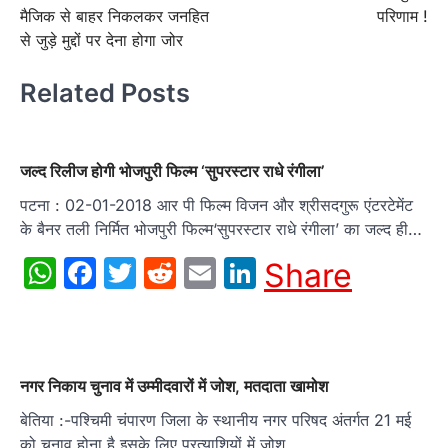
navigation
मैजिक से बाहर निकलकर जनहित
परिणाम !
से जुड़े मुद्दों पर देना होगा जोर
Related Posts
जल्‍द रिलीज होगी भोजपुरी फिल्‍म ‘सुपरस्‍टार राधे रंगीला’
पटना : 02-01-2018 आर पी फिल्‍म विजन और श्रीसदगुरू एंटरटेमेंट
के बैनर तली निर्मित भोजपुरी फिल्‍म‘सुपरस्‍टार राधे रंगीला’ का जल्‍द ही…
WhatsApp
Facebook
Twitter
Reddit
Email
LinkedIn
Share
नगर निकाय चुनाव में उम्मीदवारों में जोश, मतदाता खामोश
बेतिया :-पश्चिमी चंपारण जिला के स्थानीय नगर परिषद अंतर्गत 21 मई
को चुनाव होना है इसके लिए प्रत्याशियों में जोश…