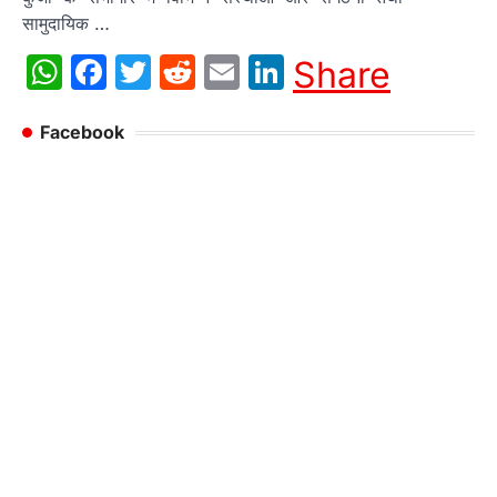
सामुदायिक …
WhatsApp
Facebook
Twitter
Reddit
Email
LinkedIn
Share
Facebook