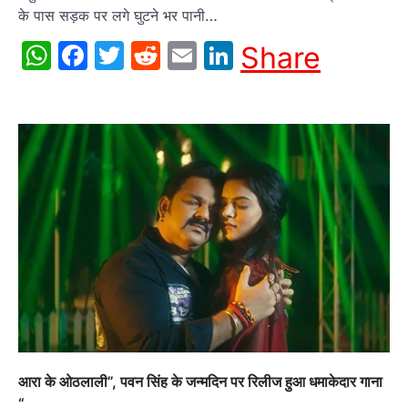
के पास सड़क पर लगे घुटने भर पानी…
WhatsApp
Facebook
Twitter
Reddit
Email
LinkedIn
Share
आरा के ओठलाली”, पवन सिंह के जन्मदिन पर रिलीज हुआ धमाकेदार गाना
“