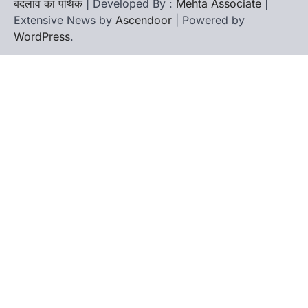
बदलाव का पथिक
| Developed By :
Mehta Associate
|
Extensive News by
Ascendoor
| Powered by
WordPress
.