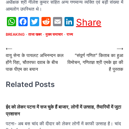
अधीक्षक श्री नीलेश कुमार सहित अन्य गणमान्य व्यक्ति एवं बड़ी संख्या में
आमलोग उपस्थित थे।
WhatsApp
Facebook
Twitter
Reddit
Email
LinkedIn
Share
BREAKING
ताजा खबर
मुख्य समाचार
राज्य
Post
⟵
⟶
वायु सेना के पायलट अभिनन्दन कल
“संपूर्ण गणित” किताब का हुआ
navigation
होंगे रिहा, चौतरफा दवाब के बीच
विमोचन, गणितज्ञ श्री एमके झा की
पाक पीएम का बयान
है पुस्तक
Related Posts
ईद को लेकर पटना में सज चुके हैं बाजार, लोगों में उत्साह, तैयारियों में जुटा
प्रशासन
पटना- अब बस चांद की दीदार को लेकर लोगों में काफी उत्साह है। चांद