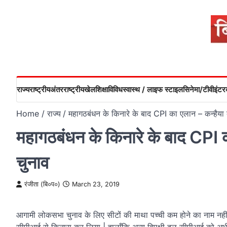
Skip
to
content
राज्य
राष्ट्रीय
अंतरराष्ट्रीय
खेल
शिक्षा
विविध
स्वास्थ / लाइफ स्टाइल
सिनेमा/टीवी
इंटरव
Home
राज्य
महागठबंधन के किनारे के बाद CPI का एलान – कन्हैया बेग
महागठबंधन के किनारे के बाद CPI का 
चुनाव
रंजीता (बि०प०)
March 23, 2019
आगामी लोकसभा चुनाव के लिए सीटों की माथा पच्ची कम होने का नाम नहीं 