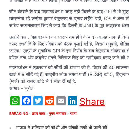
सीपीआई से किनारा कर लिया | हालाँकि अन्य विपक्षी दल सीपीआई को अभी भ
सीट बंटवारे के बाद महागठबंधन में जगह नहीं मिलने के बाद CPI ने भी श
छात्रनेता रहे कन्हैया कुमार बेगूसराय से चुनाव लड़ेंगे. वहीं, CPI ने अन्
सचिव सत्यनारायण सिंह ने कहा कि दिल्ली के JNU के पूर्व छात्रसंघ अध्यक्
उन्होंने कहा, ‘महागठबंधन का स्वरूप तय होने के बाद अब यह साफ है कि हमें
स्पष्ट रणनीति के लिए रविवार को बैठक बुलाई गई है, जिसमें मधुबनी, मोति
जाएगा.’ सूत्रों के मुताबिक CPI के इस निर्णय के बाद बेगूसराय लोकसभा क्
वरिष्ठ नेता और केंद्रीय मंत्री गिरिराज सिंह को उम्मीदवार बनाए जाने की स
महागठबंधन ने शुक्रवार को सीटों की घोषणा की है. बिहार की 40 लोकसभा स
खाते में 9 सीटें गई हैं. राष्ट्रीय लोक समता पार्टी (RLSP) को 5, हिंदुस्
(माले) को राजद कोटे से 1 सीट दी गई है.
साभार – स्रोत
WhatsApp
Facebook
Twitter
Reddit
Email
LinkedIn
Share
BREAKING
ताजा खबर
मुख्य समाचार
राज्य
Post
⟵
भाजपा ने शनिवार को चौथी और पांचवीं सूची भी जारी की