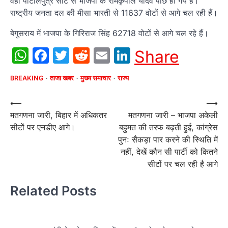
वहीं पाटलिपुत्र सीट से भाजपा के रामकृपाल यादव पीछे हो गये हैं।
राष्ट्रीय जनता दल की मीसा भारती से 11637 वोटों से आगे चल रही हैं।
बेगुसराय में भाजपा के गिरिराज सिंह 62718 वोटों से आगे चल रहे हैं।
WhatsApp
Facebook
Twitter
Reddit
Email
LinkedIn
Share
BREAKING
ताजा खबर
मुख्य समाचार
राज्य
Post
⟵
⟶
मतगणना जारी, बिहार में अधिकतर
मतगणना जारी – भाजपा अकेली
navigation
सीटों पर एनडीए आगे।
बहुमत की तरफ बढ़ती हुई, कांग्रेस
पुनः सैकड़ा पार करने की स्थिति में
नहीं, देखें कौन सी पार्टी को कितने
सीटों पर चल रही है आगे
Related Posts