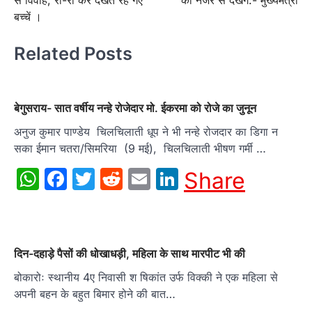
से विवाह, रो-रो कर देखते रह गए
की नजर से देखेंगे:- मुख्यमंत्री
बच्चें ।
Related Posts
बेगुसराय- सात वर्षीय नन्हे रोजेदार मो. ईकरमा को रोजे का जुनून
अनुज कुमार पाण्डेय चिलचिलाती धूप ने भी नन्हे रोजदार का डिगा न
सका ईमान चतरा/सिमरिया (9 मई), चिलचिलाती भीषण गर्मी …
WhatsApp
Facebook
Twitter
Reddit
Email
LinkedIn
Share
दिन-दहाड़े पैसों की धोखाधड़ी, महिला के साथ मारपीट भी की
बोकारोः स्थानीय 4ए निवासी श षिकांत उर्फ विक्की ने एक महिला से
अपनी बहन के बहुत बिमार होने की बात…