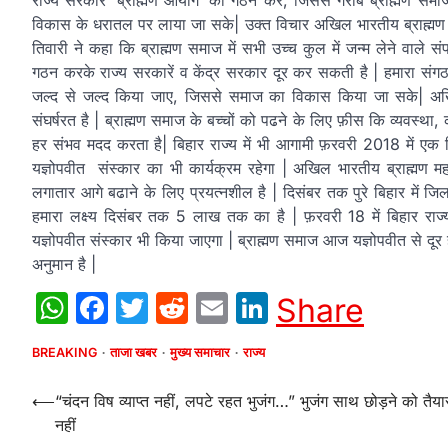
राज्य सरकारें ‘ब्राह्मण आयोग’ का गठन करें, जिससे गरीब ब्राह्मण समा
विकास के धरातल पर लाया जा सके| उक्त विचार अखिल भारतीय ब्राह्मण महासभ
तिवारी ने कहा कि ब्राह्मण समाज में सभी उच्च कुल में जन्म लेने वाले 
गठन करके राज्य सरकारें व केंद्र सरकार दूर कर सकती है | हमारा संगठ
जल्द से जल्द किया जाए, जिससे समाज का विकास किया जा सके| अखिल 
संघर्षरत है | ब्राह्मण समाज के बच्चों को पढने के लिए फ़ीस कि व्यवस्थ
हर संभव मदद करता है| बिहार राज्य में भी आगामी फ़रवरी 2018 में ए
यज्ञोपवीत संस्कार का भी कार्यक्रम रहेगा | अखिल भारतीय ब्राह्मण महा
लगातार आगे बढाने के लिए प्रयत्नशील है | दिसंबर तक पुरे बिहार में 
हमारा लक्ष्य दिसंबर तक 5 लाख तक का है | फ़रवरी 18 में बिहार रा
यज्ञोपवीत संस्कार भी किया जाएगा | ब्राह्मण समाज आज यज्ञोपवीत से दूर
अनुमान है |
WhatsApp
Facebook
Twitter
Reddit
Email
LinkedIn
Share
BREAKING
ताजा खबर
मुख्य समाचार
राज्य
Post
⟵
“चंदन विष व्याप्त नहीं, लपटे रहत भुजंग…” भुजंग साथ छोड़ने को तैया
नहीं
navigation