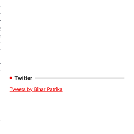
ी
ा
न
ए
ए
व
ो
,
व
ा
Twitter
Tweets by Bihar Patrika
⟶