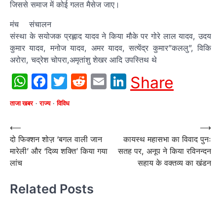
जिससे समाज में कोई गलत मैसेज जाए।
मंच संचालन
संस्था के सयोजक प्रह्लाद यादव ने किया मौके पर गोरे लाल यादव, उदय
कुमार यादव, मनोज यादव, अमर यादव, सत्येंद्र कुमार”कललु”, विकि
अरोरा, चद्रेश चोपरा,अमृतांशु शेखर आदि उपस्तिथ थे
WhatsApp
Facebook
Twitter
Reddit
Email
LinkedIn
Share
ताजा खबर
राज्य
विविध
Post
⟵
⟶
दो फिक्‍शन शोज़ ‘बगल वाली जान
कायस्थ महासभा का विवाद पुनः
navigation
मारेली’ और ‘दिव्‍य शक्ति’ किया गया
सतह पर, अनूप ने किया रविनन्दन
लांच
सहाय के वक्तव्य का खंडन
Related Posts