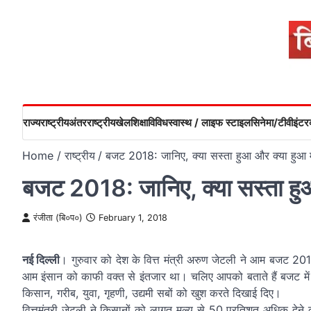
Skip
to
content
राज्य
राष्ट्रीय
अंतरराष्ट्रीय
खेल
शिक्षा
विविध
स्वास्थ / लाइफ स्टाइल
सिनेमा/टीवी
इंटरव
Home
राष्ट्रीय
बजट 2018: जानिए, क्या सस्ता हुआ और क्या हुआ म
बजट 2018: जानिए, क्या सस्ता हु
रंजीता (बि०प०)
February 1, 2018
नई दिल्ली
। गुरुवार को देश के वित्त मंत्री अरुण जेटली ने आम बजट 
आम इंसान को काफी वक्त से इंतजार था। चलिए आपको बताते हैं बजट में 
किसान, गरीब, युवा, गृहणी, उद्यमी सबों को खुश करते दिखाई दिए।
वित्तमंत्री जेटली ने किसानों को लागत मूल्य से 50 प्रतिशत अधिक दे