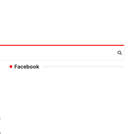
Facebook
े
म