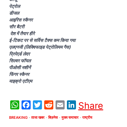
पेट्रोल
डीजल
आइरिस स्कैनर
सौर बैटरी
देश में तैयार हीरे
ई-टिकट पर से सर्विस टैक्स कम किया गया
एलएनजी (लिक्विफाइड पेट्रोलियम गैस)
प्रिपेएर्ड लेदर
सिल्वर फॉयल
पीओसी मशीनें
फिंगर स्कैनर
माइक्रो एटीएम
WhatsApp
Facebook
Twitter
Reddit
Email
LinkedIn
Share
BREAKING
ताजा खबर
बिज़नेस
मुख्य समाचार
राष्ट्रीय