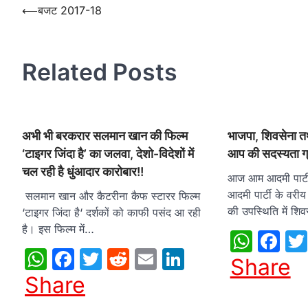
Post
⟵
बजट 2017-18
navigation
Related Posts
अभी भी बरकरार सलमान खान की फिल्म
भाजपा, शिवसेना तथ
‘टाइगर जिंदा है’ का जलवा, देशो-विदेशों में
आप की सदस्यता ग
चल रही है धुंआदार कारोबार!!
आज आम आदमी पार्टी 
आदमी पार्टी के वरीय 
सलमान खान और कैटरीना कैफ स्टारर फिल्म
की उपस्थिति में शि
‘टाइगर जिंदा है‘ दर्शकों को काफी पसंद आ रही
है। इस फिल्म में…
What
Fa
WhatsApp
Facebook
Twitter
Reddit
Email
LinkedIn
Share
Share