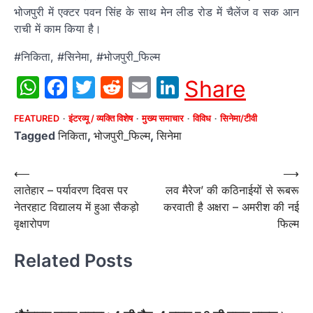
भोजपुरी में एक्टर पवन सिंह के साथ मेन लीड रोड में चैलेंज व सक आन
राची में काम किया है।
#निकिता, #सिनेमा, #भोजपुरी_फिल्म
WhatsApp
Facebook
Twitter
Reddit
Email
LinkedIn
Share
FEATURED
इंटरव्यू / व्यक्ति विशेष
मुख्य समाचार
विविध
सिनेमा/टीवी
Tagged
निकिता
,
भोजपुरी_फिल्म
,
सिनेमा
Post
⟵
⟶
लातेहार – पर्यावरण दिवस पर
लव मैरेज’ की कठिनाईयों से रूबरू
navigation
नेतरहाट विद्यालय में हुआ सैकड़ो
करवाती है अक्षरा – अमरीश की नई
वृक्षारोपण
फिल्‍म
Related Posts