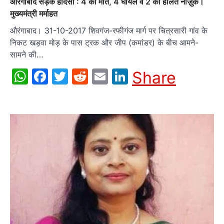
औरंगाबाद सड़क हादसा : 4 की मौत, 4 घायल व 2 की हालत नाज़ुक।
मुख्यमंत्री मर्माहत
औरंगाबाद। 31-10-2017 शिवगंज-रफीगंज मार्ग पर चित्रसारी गांव के
निकट खड़वा मोड़ के पास ट्रक और जीप (कमांडर) के बीच आमने-
सामने की…
WhatsApp
Facebook
Twitter
Reddit
Email
LinkedIn
Share